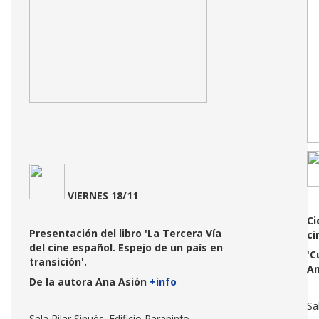
VIERNES 18/11
Ci
Presentación del libro 'La Tercera Vía
ci
del cine español. Espejo de un país en
'C
transición'.
A
De la autora Ana Asión
+info
Sa
Sala Pilar Sinués. Edificio Paraninfo.