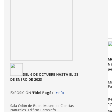
Mu
Na
p
DEL 6 DE OCTUBRE HASTA EL 28
DE ENERO DE 2023
Mu
Pa
EXPOSICIÓN
'Fidel Pagés'
+info
De
17
Sala Odón de Buen. Museo de Ciencias
Naturales. Edificio Paraninfo
Sá