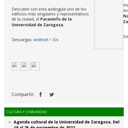
Vi
Descubre con esta audioguía uno de los
au
edificios más singulares y representativos
Na
de la ciudad, el
Paraninfo de la
Z
Universidad de Zaragoza
.
De
Descargas:
Android
/
iOs
Compartir:
CULTURA Y COMUNIDAD
Agenda cultural de la Universidad de Zaragoza. Del
18 al 25 de noviembre de 2022