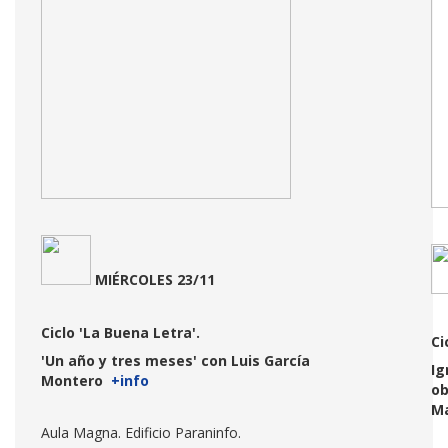
MIÉRCOLES 23/11
Ciclo 'La Buena Letra'.
Ci
'Un año y tres meses' con Luis García
Ig
Montero
+info
ob
Ma
Aula Magna. Edificio Paraninfo.