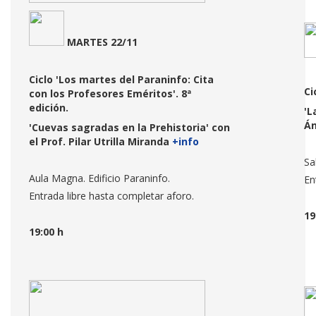
MARTES 22/11
Ciclo 'Los martes del Paraninfo: Cita
Ci
con los Profesores Eméritos'. 8ª
edición.
'L
Án
'Cuevas sagradas en la Prehistoria' con
el Prof. Pilar Utrilla Miranda
+info
Sa
Aula Magna. Edificio Paraninfo.
En
Entrada libre hasta completar aforo.
19
19:00 h