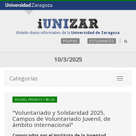
Boletín diario informativo de la
Universidad de Zaragoza
PDI/PAS
ESTUDIANTES
10/3/2025
Categorías
Toggle
navigati
AYUDAS, PREMIOS Y BECAS
"Voluntariado y Solidaridad 2025,
Campos de Voluntariado Juvenil, de
ámbito internacional"
Convocados por el Instituto de la Juventud.