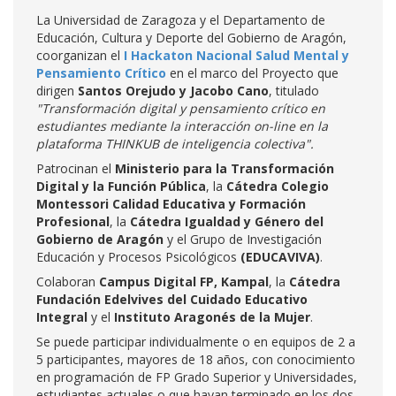
La Universidad de Zaragoza y el Departamento de
Educación, Cultura y Deporte del Gobierno de Aragón,
coorganizan el
I Hackaton Nacional Salud Mental y
Pensamiento Crítico
en el marco del Proyecto que
dirigen
Santos Orejudo y Jacobo Cano
, titulado
"Transformación digital y pensamiento crítico en
estudiantes mediante la interacción on-line en la
plataforma THINKUB de inteligencia colectiva".
Patrocinan el
Ministerio para la Transformación
Digital y la Función Pública
, la
Cátedra Colegio
Montessori Calidad Educativa y Formación
Profesional
, la
Cátedra Igualdad y Género del
Gobierno de Aragón
y el Grupo de Investigación
Educación y Procesos Psicológicos
(EDUCAVIVA)
.
Colaboran
Campus Digital FP, Kampal
, la
Cátedra
Fundación Edelvives del Cuidado Educativo
Integral
y el
Instituto Aragonés de la Mujer
.
Se puede participar individualmente o en equipos de 2 a
5 participantes, mayores de 18 años, con conocimiento
en programación de FP Grado Superior y Universidades,
estudiantes actuales o que hayan terminado en los dos