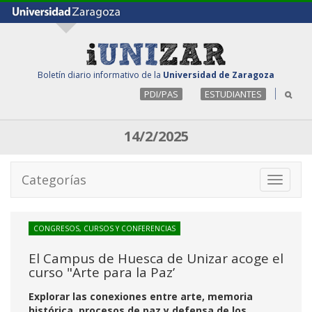
Boletín diario informativo de la
Universidad de Zaragoza
PDI/PAS
ESTUDIANTES
14/2/2025
Categorías
Toggle
navigati
CONGRESOS, CURSOS Y CONFERENCIAS
El Campus de Huesca de Unizar acoge el
curso "Arte para la Paz’
Explorar las conexiones entre arte, memoria
histórica, procesos de paz y defensa de los