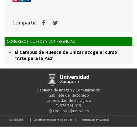
Compartir:
CONGRESOS, CURSOS Y CONFERENCIAS
El Campus de Huesca de Unizar acoge el curso
"Arte para la Paz’
Gabinete de Imagen y Comunicación
Gabinete de Rectorado
Universidad de Zaragoza
T. 976 761 019
@
comunica@unizar.es
Aviso Legal
Condiciones generales de uso
Política de Privacidad