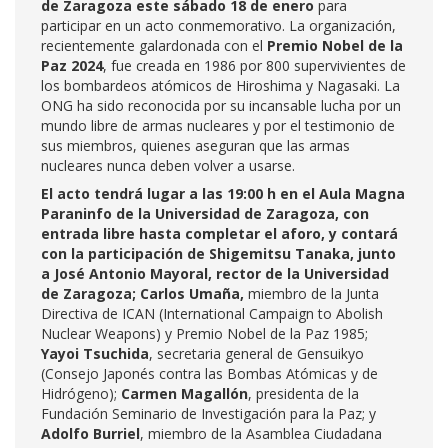
de Zaragoza este sábado 18 de enero
para
participar en un acto conmemorativo. La organización,
recientemente galardonada con el
Premio Nobel de la
Paz 2024
, fue creada en 1986 por 800 supervivientes de
los bombardeos atómicos de Hiroshima y Nagasaki. La
ONG ha sido reconocida por su incansable lucha por un
mundo libre de armas nucleares y por el testimonio de
sus miembros, quienes aseguran que las armas
nucleares nunca deben volver a usarse.
El acto tendrá lugar a las 19:00 h en el Aula Magna
Paraninfo de la Universidad de Zaragoza, con
entrada libre hasta completar el aforo, y contará
con la participación de Shigemitsu Tanaka, junto
a José Antonio Mayoral, rector de la Universidad
de Zaragoza; Carlos Umaña,
miembro de la Junta
Directiva de ICAN (International Campaign to Abolish
Nuclear Weapons) y Premio Nobel de la Paz 1985;
Yayoi Tsuchida
, secretaria general de Gensuikyo
(Consejo Japonés contra las Bombas Atómicas y de
Hidrógeno);
Carmen Magallón
, presidenta de la
Fundación Seminario de Investigación para la Paz; y
Adolfo Burriel
, miembro de la Asamblea Ciudadana