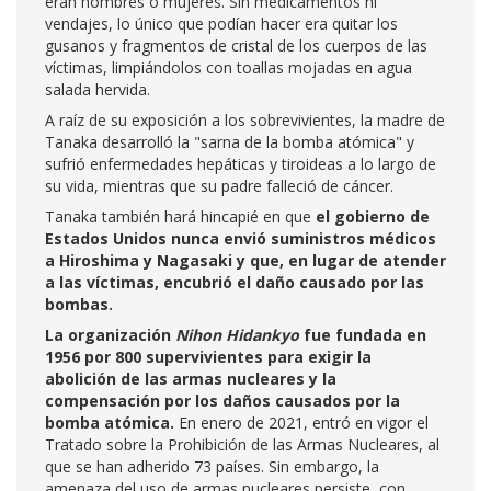
eran hombres o mujeres. Sin medicamentos ni
vendajes, lo único que podían hacer era quitar los
gusanos y fragmentos de cristal de los cuerpos de las
víctimas, limpiándolos con toallas mojadas en agua
salada hervida.
A raíz de su exposición a los sobrevivientes, la madre de
Tanaka desarrolló la "sarna de la bomba atómica" y
sufrió enfermedades hepáticas y tiroideas a lo largo de
su vida, mientras que su padre falleció de cáncer.
Tanaka también hará hincapié en que
el gobierno de
Estados Unidos nunca envió suministros médicos
a Hiroshima y Nagasaki y que, en lugar de atender
a las víctimas, encubrió el daño causado por las
bombas.
La organización
Nihon Hidankyo
fue fundada en
1956 por 800 supervivientes para exigir la
abolición de las armas nucleares y la
compensación por los daños causados por la
bomba atómica.
En enero de 2021, entró en vigor el
Tratado sobre la Prohibición de las Armas Nucleares, al
que se han adherido 73 países. Sin embargo, la
amenaza del uso de armas nucleares persiste, con