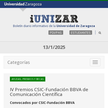
Boletín diario informativo de la
Universidad de Zaragoza
PDI/PAS
ESTUDIANTES
13/1/2025
Categorías
Toggle
navigati
AYUDAS, PREMIOS Y BECAS
IV Premios CSIC-Fundación BBVA de
Comunicación Científica
Convocados por CSIC-Fundación BBVA