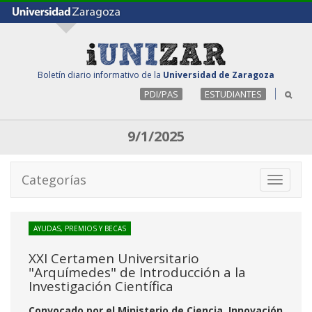
Boletín diario informativo de la
Universidad de Zaragoza
PDI/PAS
ESTUDIANTES
9/1/2025
Categorías
Toggle
navigati
AYUDAS, PREMIOS Y BECAS
XXI Certamen Universitario
"Arquímedes" de Introducción a la
Investigación Científica
Convocado por el Ministerio de Ciencia, Innovación