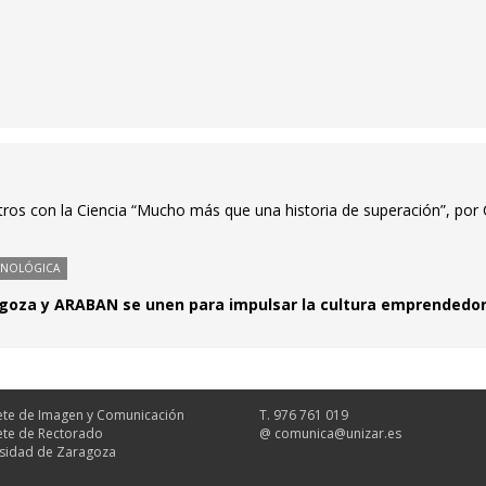
tros con la Ciencia “Mucho más que una historia de superación”, por 
CNOLÓGICA
agoza y ARABAN se unen para impulsar la cultura emprendedor
te de Imagen y Comunicación
T. 976 761 019
te de Rectorado
@
comunica@unizar.es
sidad de Zaragoza