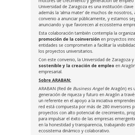
motores de crecimiento y generación de empleo 
Universidad de Zaragoza es una institución clave 
además la ‘alma mater’ de muchos de nosotros, a
convenio a anunciar públicamente, y estamos s
anunciando y que favorecen al ecosistema empren
Esta colaboración también contempla la organiza
promoción de la coinversión
en proyectos inn
entidades se comprometen a facilitar la visibilid
los proyectos universitarios.
Con este convenio, la Universidad de Zaragoza
sostenible y la creación de empleo
en Aragón,
empresarial.
Sobre ARABAN:
ARABAN (Red de
Business Angel
de Aragón) es u
generación de riqueza y futuro en Aragón a trav
un referente en el apoyo a la iniciativa emprende
red está compuesta por más de 280 inversores p
proyectos con alto potencial de crecimiento, pro
para impulsar el éxito de las empresas emergent
en la honestidad y transparencia, trabajando es
ecosistema dinámico y colaborativo.