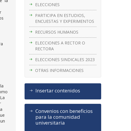
e “la
ELECCIONES
r
PARTICIPA EN ESTUDIOS,
os
ENCUESTAS Y EXPERIMENTOS
RECURSOS HUMANOS
ELECCIONES A RECTOR O
ra
RECTORA
ELECCIONES SINDICALES 2023
OTRAS INFORMACIONES
la
Insertar contenidos
como
 La
r
ia
Convenios con beneficios
que
para la comunidad
 un
universitaria