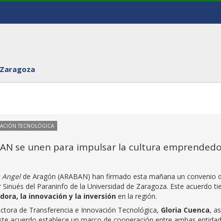
 Zaragoza
VACIÓN TECNOLÓGICA
BAN se unen para impulsar la cultura emprended
 Angel
de Aragón (ARABAN) han firmado esta mañana un convenio 
r Sinués del Paraninfo de la Universidad de Zaragoza. Este acuerdo ti
ra, la innovación y la inversión
en la región.
rectora de Transferencia e Innovación Tecnológica,
Gloria Cuenca
, as
ste acuerdo establece un marco de cooperación entre ambas entida