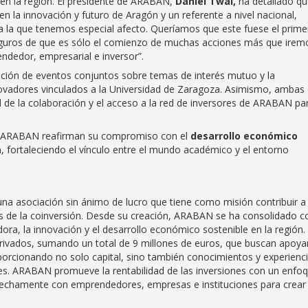
en la región. El presidente de ARABAN,
Daniel Twal,
ha detallado qu
en la innovación y futuro de Aragón y un referente a nivel nacional,
 la que tenemos especial afecto. Queríamos que este fuese el prime
eguros de que es sólo el comienzo de muchas acciones más que irem
dedor, empresarial e inversor”.
ción de eventos conjuntos sobre temas de interés mutuo y la
ovadores vinculados a la Universidad de Zaragoza. Asimismo, ambas
ad de la colaboración y el acceso a la red de inversores de ARABAN pa
 y ARABAN reafirman su compromiso con el
desarrollo económico
 fortaleciendo el vínculo entre el mundo académico y el entorno
na asociación sin ánimo de lucro que tiene como misión contribuir a 
és de la coinversión. Desde su creación, ARABAN se ha consolidado 
dora, la innovación y el desarrollo económico sostenible en la región.
rivados, sumando un total de 9 millones de euros, que buscan apoya
porcionando no solo capital, sino también conocimientos y experienc
es. ARABAN promueve la rentabilidad de las inversiones con un enfo
trechamente con emprendedores, empresas e instituciones para crear