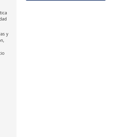
tica
idad
as y
ón,
cio