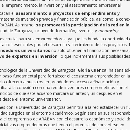
 el emprendimiento, la inversión y el asesoramiento empresarial.
stacan el
asesoramiento a proyectos de emprendimiento y
materia de inversión privada y financiación pública, así como la cone
 ARABAN. Asimismo,
se promoverá la participación de la red en la
idad de Zaragoza, incluyendo formación, eventos, y
mentoring
.
 es crucial para sus emprendedores, ya que les brinda la oportunidad 
tactos esenciales para el desarrollo y crecimiento de sus proyectos. 
ndedores universitarios
no solo obtener la financiación necesaria,
yo de expertos en inversión
, lo que incrementará sus posibilidade
cnológica de la Universidad de Zaragoza
, Gloria Cuenca
, ha señalad
n paso fundamental para fortalecer el ecosistema emprendedor en la
olo ofrecerá a nuestros emprendedores acceso a financiación y
cilitará la conexión con una red de inversores comprometidos con el
cidos de que este acuerdo marcará un antes y un después en el
 desde el entorno universitario”.
s con la Universidad de Zaragoza permitirá a la red establecer un fl
lidad surgidos en el entorno académico. Según señalan sus responsab
rza el compromiso de ARABAN con el desarrollo económico y social d
 iniciativas emprendedoras que tienen el potencial de convertirse en