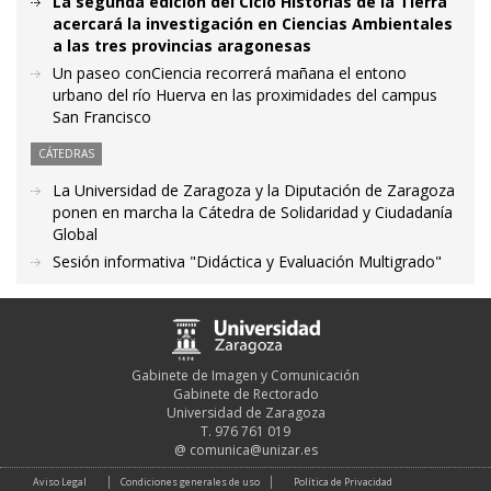
La segunda edición del Ciclo Historias de la Tierra
acercará la investigación en Ciencias Ambientales
a las tres provincias aragonesas
Un paseo conCiencia recorrerá mañana el entono
urbano del río Huerva en las proximidades del campus
San Francisco
CÁTEDRAS
La Universidad de Zaragoza y la Diputación de Zaragoza
ponen en marcha la Cátedra de Solidaridad y Ciudadanía
Global
Sesión informativa "Didáctica y Evaluación Multigrado"
Gabinete de Imagen y Comunicación
Gabinete de Rectorado
Universidad de Zaragoza
T. 976 761 019
@
comunica@unizar.es
Aviso Legal
Condiciones generales de uso
Política de Privacidad