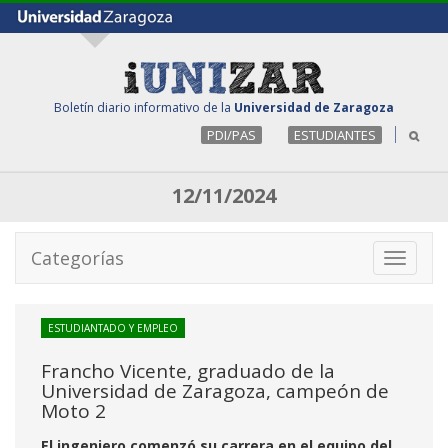
Boletín diario informativo de la
Universidad de Zaragoza
PDI/PAS
ESTUDIANTES
12/11/2024
Categorías
Toggle
navigati
ESTUDIANTADO Y EMPLEO
Francho Vicente, graduado de la
Universidad de Zaragoza, campeón de
Moto 2
El ingeniero comenzó su carrera en el equipo del