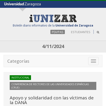
Boletín diario informativo de la
Universidad de Zaragoza
PDI/PAS
ESTUDIANTES
4/11/2024
Categorías
Toggle
navigati
INSTITUCIONAL
CONFERENCIA DE RECTORES DE LAS UNIVERSIDADES ESPAÑOLAS
(CRUE)
Apoyo y solidaridad con las víctimas de
la DANA