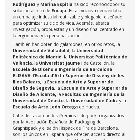
Rodríguez
y
Marina Espitia
ha sido reconocidopor su
solución al reto de
Encaja.
Esta iniciativa demandaba
un embalaje industrial reutilizable y plegable, diseñado
para optimizar su ciclo de vida. Además, abarca
investigación, propuestas y un diseño final centrado en
la ergonomía y la personalización.
También han obtenido galardones, en otros retos, la
Universidad de Valladolid
, la
Universidad
Politécnica de Madrid
, la
Universitat Politècnica de
València
, la
Universitat Jaume I
de Castellón, la
Escuela
de Diseño e Ingeniería de Barcelona
ELISAVA
, l’
Escola d'Art i Superior de Disseny de les
Illes Balears
, la
Escuela de Arte y Superior de
Diseño de Segovia
, la
Escuela de Arte y Superior de
Diseño de Alicante,
la
Facultad de Ingeniería de la
Universidad de Deusto
, la
Universidad de Cádiz
y la
Escuela de Arte León Ortega
de Huelva.
Cabe destacar que los Premios Liderpack, organizados
por la Asociación Española de Packaging de
Graphispack y el salón Hispack de Fira de Barcelona,
son los únicos en España que ofrecen acceso directo al