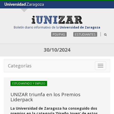
Boletín diario informativo de la
Universidad de Zaragoza
PDI/PAS
ESTUDIANTES
30/10/2024
Categorías
Toggle
navigati
ESTUDIANTADO Y EMPLEO
UNIZAR triunfa en los Premios
Liderpack
La Universidad de Zaragoza
ha conseguido dos
premios en la categoría ‘Diseño Joven’ de estos