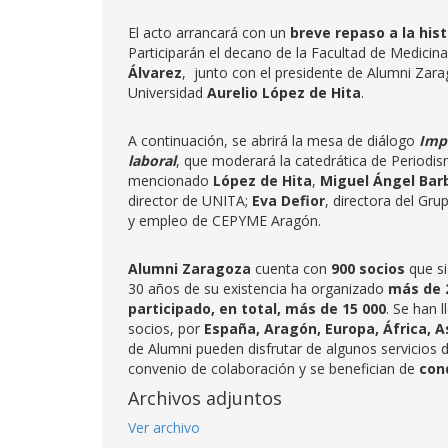
El acto arrancará con un
breve repaso a la his
Participarán el decano de la Facultad de Medicin
Álvarez
, junto con el presidente de Alumni Zar
Universidad
Aurelio López de Hita
.
A continuación, se abrirá la mesa de diálogo
Impo
laboral
, que moderará la catedrática de Period
mencionado
López de Hita
,
Miguel Ángel Bar
director de UNITA;
Eva Defior
, directora del Gr
y empleo de CEPYME Aragón.
Alumni Zaragoza
cuenta con
900 socios
que si
30 años de su existencia ha organizado
más de 
participado, en total, más de 15 000
. Se han 
socios, por
España, Aragón, Europa, África, A
de Alumni pueden disfrutar de algunos servicios d
convenio de colaboración y se benefician de
con
Archivos adjuntos
Ver archivo