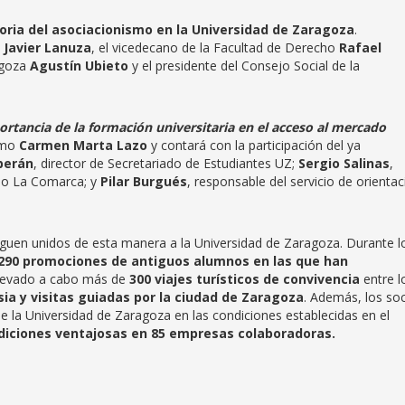
toria del asociacionismo en la Universidad de Zaragoza
.
a
Javier Lanuza
, el vicedecano de la Facultad de Derecho
Rafael
agoza
Agustín Ubieto
y el presidente del Consejo Social de la
rtancia de la formación universitaria en el acceso al mercado
ismo
Carmen Marta Lazo
y contará con la participación del ya
berán
, director de Secretariado de Estudiantes UZ;
Sergio Salinas
,
upo La Comarca; y
Pilar Burgués
, responsable del servicio de orientac
guen unidos de esta manera a la Universidad de Zaragoza. Durante l
290 promociones de antiguos alumnos en las que han
llevado a cabo más de
300 viajes turísticos de convivencia
entre l
sia y visitas guiadas por la ciudad de Zaragoza
. Además, los so
e la Universidad de Zaragoza en las condiciones establecidas en el
diciones ventajosas en 85 empresas colaboradoras.