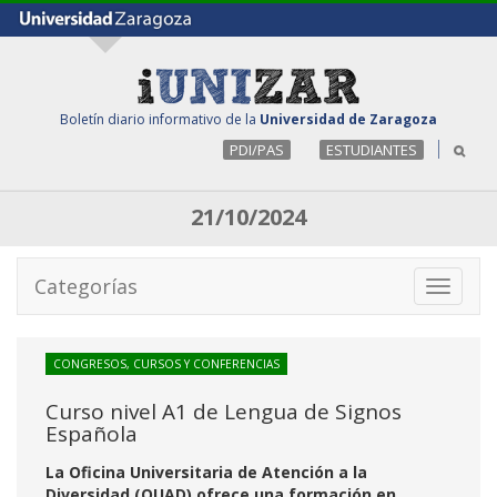
Boletín diario informativo de la
Universidad de Zaragoza
PDI/PAS
ESTUDIANTES
21/10/2024
Categorías
Toggle
navigati
CONGRESOS, CURSOS Y CONFERENCIAS
Curso nivel A1 de Lengua de Signos
Española
La Oficina Universitaria de Atención a la
Diversidad (OUAD) ofrece una formación en