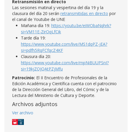
Retransmisión en directo
Las sesiones matinal y vespertina del día 19 y la
clausura del día 20 serán
retransmitidas en directo
por
el canal de Youtube de UNE
Mañana día 19:
https://youtu.be/eiWObaNqhrk?
si=VM11E-ZirOqLfCik
Tarde día 19:
https://www.youtube.com/live/MS1dqPZ-jEA?
si=pdfh5RqFCfqcZ4KF
Clausura día 20:
https://www.youtube.com/live/mpNiBUUPSnI?
si=19kjZOJQAtPZjMfu
Patrocinio:
El II Encuentro de Profesionales de la
Edición Académica y Científica cuenta con el patrocinio
de la Dirección General del Libro, del Cómic y de la
Lectura del Ministerio de Cultura y Deporte.
Archivos adjuntos
Ver archivo