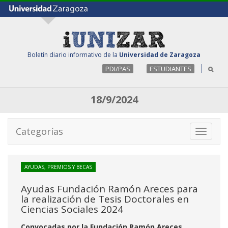
Boletín diario informativo de la
Universidad de Zaragoza
PDI/PAS
ESTUDIANTES
18/9/2024
Categorías
Toggle
navigati
AYUDAS, PREMIOS Y BECAS
Ayudas Fundación Ramón Areces para
la realización de Tesis Doctorales en
Ciencias Sociales 2024
Convocadas por la Fundación Ramón Areces