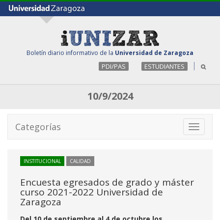
Boletín diario informativo de la
Universidad de Zaragoza
PDI/PAS
ESTUDIANTES
10/9/2024
Categorías
Toggle
navigati
INSTITUCIONAL
CALIDAD
Encuesta egresados de grado y máster
curso 2021-2022 Universidad de
Zaragoza
Del 10 de septiembre al 4 de octubre los