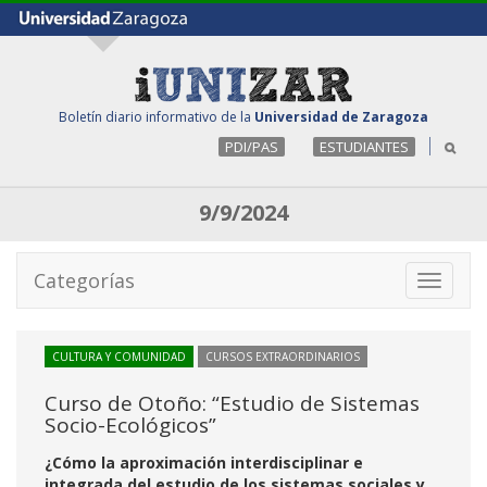
Boletín diario informativo de la
Universidad de Zaragoza
PDI/PAS
ESTUDIANTES
9/9/2024
Categorías
Toggle
navigati
CULTURA Y COMUNIDAD
CURSOS EXTRAORDINARIOS
Curso de Otoño: “Estudio de Sistemas
Socio-Ecológicos”
¿Cómo la aproximación interdisciplinar e
integrada del estudio de los sistemas sociales y