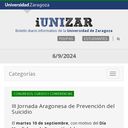
Boletín diario informativo de la
Universidad de Zaragoza
PDI/PAS
ESTUDIANTES
6/9/2024
Categorías
Toggle
navigati
CONGRESOS, CURSOS Y CONFERENCIAS
III Jornada Aragonesa de Prevención del
Suicidio
El
martes 10 de septiembre
, con motivo del
Día