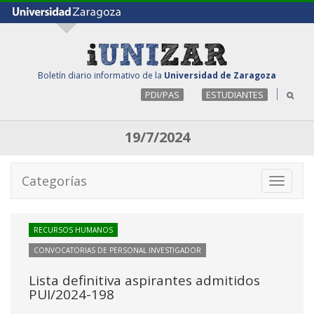
Boletín diario informativo de la
Universidad de Zaragoza
PDI/PAS
ESTUDIANTES
19/7/2024
Categorías
Toggle
navigati
RECURSOS HUMANOS
CONVOCATORIAS DE PERSONAL INVESTIGADOR
Lista definitiva aspirantes admitidos
PUI/2024-198