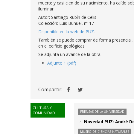
muerte y casi cien de su nacimiento, ha caído so
iluminar.
Autor: Santiago Rubín de Celis
Colección: Luis Buñuel, nº 17
Disponible en la web de PUZ.
También se puede comprar de forma presencial, e
en el edificio geológicas.
Se adjunta un avance de la obra.
Adjunto 1 (pdf)
Compartir:
CULTURA Y
PRENSAS DE LA UNIVERSIDAD
COMUNIDAD
Novedad PUZ: André Del
MUSEO DE CIENCIAS NATURALES