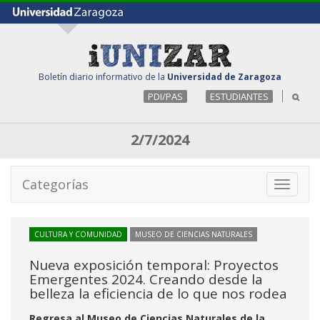
Boletín diario informativo de la
Universidad de Zaragoza
PDI/PAS
ESTUDIANTES
2/7/2024
Categorías
Toggle
navigati
CULTURA Y COMUNIDAD
MUSEO DE CIENCIAS NATURALES
Nueva exposición temporal: Proyectos
Emergentes 2024. Creando desde la
belleza la eficiencia de lo que nos rodea
Regresa al Museo de Ciencias Naturales de la