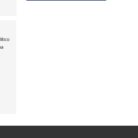
ítico
na
a