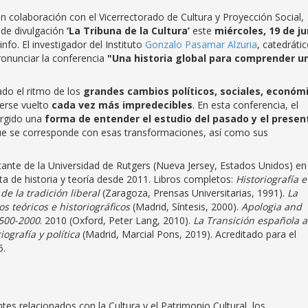
n colaboración con el Vicerrectorado de Cultura y Proyección Social,
de divulgación
‘La Tribuna de la Cultura’
este
miércoles, 19 de ju
info. El investigador del Instituto
Gonzalo Pasamar Alzuria
, catedráti
onunciar la conferencia
"Una historia global para comprender u
do el ritmo de los
grandes cambios políticos, sociales, económ
berse vuelto
cada vez más impredecibles
. En esta conferencia, el
rgido una
forma de
entender el estudio del pasado y el presen
e se corresponde con esas transformaciones, así como sus
itante de la Universidad de Rutgers (Nueva Jersey, Estados Unidos) en
sta de historia y teoría desde 2011. Libros completos:
Historiografía e
de la tradición liberal
(Zaragoza, Prensas Universitarias, 1991).
La
 teóricos e historiográficos
(Madrid, Síntesis, 2000).
Apologia and
1500-2000
. 2010 (Oxford, Peter Lang, 2010).
La Transición española a
ografía y política
(Madrid, Marcial Pons, 2019). Acreditado para el
5.
 relacionados con la Cultura y el Patrimonio Cultural, los