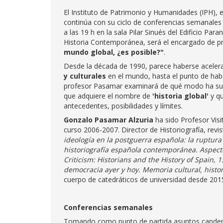
El Instituto de Patrimonio y Humanidades (IPH), e
continúa con su ciclo de conferencias semanales 
a las 19 h en la sala Pilar Sinués del Edificio Paran
Historia Contemporánea, será el encargado de pr
mundo global, ¿es posible?"
.
Desde la década de 1990, parece haberse acelera
y culturales
en el mundo, hasta el punto de ha
profesor Pasamar examinará de qué modo ha su
que adquiere el nombre de
'historia global'
y qu
antecedentes, posibilidades y límites.
Gonzalo Pasamar Alzuria
ha sido Profesor Vis
curso 2006-2007. Director de Historiografía, revi
ideología en la postguerra española: la ruptura 
historiografía española contemporánea. Aspectos
Criticism: Historians and the History of Spain, 
democracia ayer y hoy. Memoria cultural, histori
cuerpo de catedráticos de universidad desde 201
Conferencias semanales
Tomando como punto de partida asuntos candentes