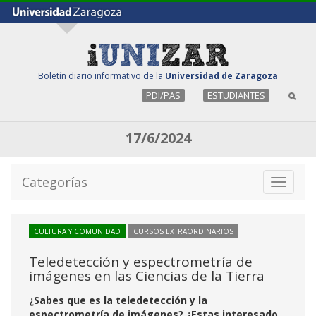
Boletín diario informativo de la
Universidad de Zaragoza
PDI/PAS
ESTUDIANTES
17/6/2024
Categorías
Toggle
navigati
CULTURA Y COMUNIDAD
CURSOS EXTRAORDINARIOS
Teledetección y espectrometría de
imágenes en las Ciencias de la Tierra
¿Sabes que es la teledetección y la
espectrometría de imágenes? ¿Estas interesado