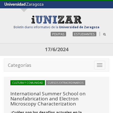
Boletín diario informativo de la
Universidad de Zaragoza
PDI/PAS
ESTUDIANTES
17/6/2024
Categorías
Toggle
navigati
CULTURA Y COMUNIDAD
CURSOS EXTRAORDINARIOS
International Summer School on
Nanofabrication and Electron
Microscopy Characterization
¿Cuáles son los desafíos actuales en la