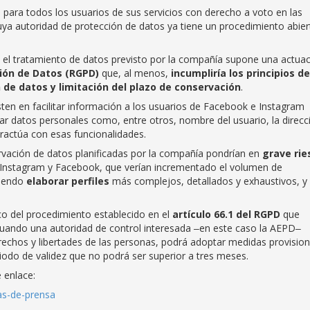
 para todos los usuarios de sus servicios con derecho a voto en las
cuya autoridad de protección de datos ya tiene un procedimiento abier
 el tratamiento de datos previsto por la compañía supone una actua
ión de Datos (RGPD)
que, al menos,
incumpliría los principios de
 de datos y limitación del plazo de conservación
.
sten en facilitar información a los usuarios de Facebook e Instagram
tar datos personales como, entre otros, nombre del usuario, la direcc
ractúa con esas funcionalidades.
rvación de datos planificadas por la compañía pondrían en
grave rie
Instagram y Facebook, que verían incrementado el volumen de
tiendo
elaborar perfiles
más complejos, detallados y exhaustivos, y
rco del procedimiento establecido en el
artículo 66.1 del RGPD
que
 cuando una autoridad de control interesada ‒en este caso la AEPD‒
erechos y libertades de las personas, podrá adoptar medidas provision
eriodo de validez que no podrá ser superior a tres meses.
 enlace:
as-de-prensa