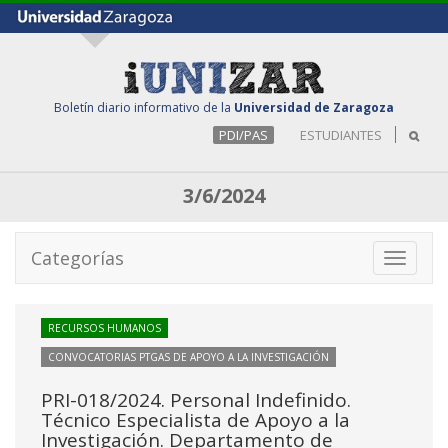
Boletín diario informativo de la
Universidad de Zaragoza
PDI/PAS
ESTUDIANTES
3/6/2024
Categorías
Toggle
navigati
RECURSOS HUMANOS
CONVOCATORIAS PTGAS DE APOYO A LA INVESTIGACIÓN
PRI-018/2024. Personal Indefinido.
Técnico Especialista de Apoyo a la
Investigación. Departamento de