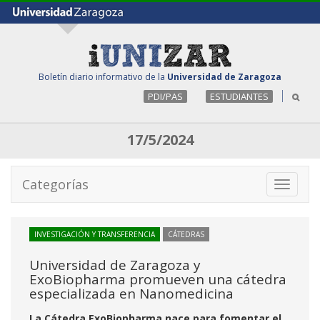
Boletín diario informativo de la
Universidad de Zaragoza
PDI/PAS
ESTUDIANTES
17/5/2024
Categorías
Toggle
navigati
INVESTIGACIÓN Y TRANSFERENCIA
CÁTEDRAS
Universidad de Zaragoza y
ExoBiopharma promueven una cátedra
especializada en Nanomedicina
La Cátedra ExoBiopharma nace para fomentar el