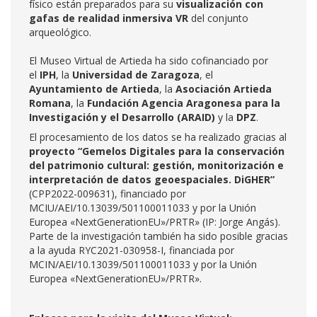
físico están preparados para su
visualización con
gafas de realidad inmersiva VR
del conjunto
arqueológico.
El Museo Virtual de Artieda ha sido cofinanciado por
el
IPH
, la
Universidad de Zaragoza
, el
Ayuntamiento de Artieda
, la
Asociación Artieda
Romana
, la
Fundación Agencia Aragonesa para la
Investigación y el Desarrollo (ARAID)
y la
DPZ
.
El procesamiento de los datos se ha realizado gracias al
proyecto “Gemelos Digitales para la conservación
del patrimonio cultural: gestión, monitorización e
interpretación de datos geoespaciales. DiGHER”
(CPP2022-009631), financiado por
MCIU/AEI/10.13039/501100011033 y por la Unión
Europea «NextGenerationEU»/PRTR» (IP: Jorge Angás).
Parte de la investigación también ha sido posible gracias
a la ayuda RYC2021-030958-I, financiada por
MCIN/AEI/10.13039/501100011033 y por la Unión
Europea «NextGenerationEU»/PRTR».