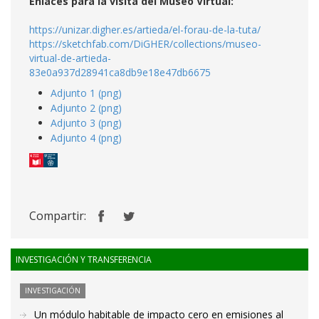
Enlaces para la visita del Museo Virtual:
https://unizar.digher.es/artieda/el-forau-de-la-tuta/
https://sketchfab.com/DiGHER/collections/museo-
virtual-de-artieda-
83e0a937d28941ca8db9e18e47db6675
Adjunto 1 (png)
Adjunto 2 (png)
Adjunto 3 (png)
Adjunto 4 (png)
Compartir:
INVESTIGACIÓN Y TRANSFERENCIA
INVESTIGACIÓN
Un módulo habitable de impacto cero en emisiones al