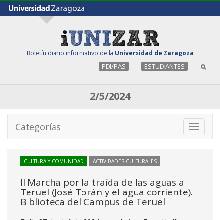
Boletín diario informativo de la
Universidad de Zaragoza
PDI/PAS
ESTUDIANTES
2/5/2024
Categorías
Toggle
navigati
CULTURA Y COMUNIDAD
ACTIVIDADES CULTURALES
II Marcha por la traída de las aguas a
Teruel (José Torán y el agua corriente).
Biblioteca del Campus de Teruel