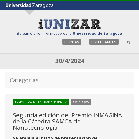
Boletín diario informativo de la
Universidad de Zaragoza
PDI/PAS
ESTUDIANTES
30/4/2024
Categorías
Toggle
navigati
INVESTIGACIÓN Y TRANSFERENCIA
CÁTEDRAS
Segunda edición del Premio INMAGINA
de la Cátedra SAMCA de
Nanotecnología
Se amplía el plazo de presentación de