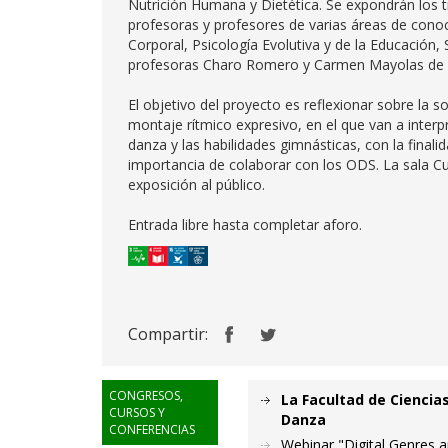
Nutrición Humana y Dietética. Se expondrán los tr
profesoras y profesores de varias áreas de conoc
Corporal, Psicología Evolutiva y de la Educación, 
profesoras Charo Romero y Carmen Mayolas de la 
El objetivo del proyecto es reflexionar sobre la s
montaje rítmico expresivo, en el que van a inter
danza y las habilidades gimnásticas, con la finali
importancia de colaborar con los ODS. La sala Cub
exposición al público.
Entrada libre hasta completar aforo.
Compartir:
CONGRESOS,
La Facultad de Ciencia
CURSOS Y
Danza
CONFERENCIAS
Webinar "Digital Genres 