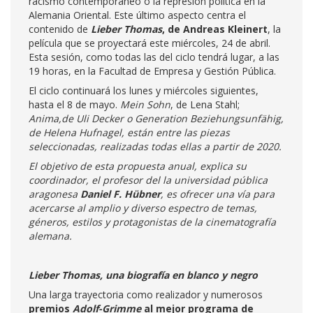
racismo contemporáneo o la represión política en la
Alemania Oriental. Este último aspecto centra el
contenido de
Lieber Thomas
, de Andreas Kleinert
, la
película que se proyectará este miércoles, 24 de abril.
Esta sesión, como todas las del ciclo tendrá lugar, a las
19 horas, en la Facultad de Empresa y Gestión Pública.
El ciclo continuará los lunes y miércoles siguientes,
hasta el 8 de mayo.
Mein Sohn
, de Lena Stahl;
Anima,de Uli Decker o Generation Beziehungsunfähig,
de Helena Hufnagel, están entre las piezas
seleccionadas, realizadas todas ellas a partir de 2020.
El objetivo de esta propuesta anual, explica su
coordinador, el profesor del la universidad pública
aragonesa
Daniel F. Hübner
, es ofrecer una vía para
acercarse al amplio y diverso espectro de temas,
géneros, estilos y protagonistas de la cinematografía
alemana.
Lieber Thomas, una biografía en blanco y negro
Una larga trayectoria como realizador y numerosos
premios
Adolf-Grimme
al mejor programa de