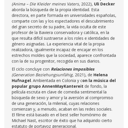
(Anima – Die Kleider meines Vaters
, 2022),
Uli Decker
aborda la búsqueda de la propia identidad. Esta
directora, en parte formada en universidades españolas,
comparte con las y los espectadores el descubrimiento
del gran secreto de su padre, la vida oculta de este
profesor de la Baviera conservadora y católica, en la
que resulta difícil sustraerse a los roles e identidades de
género asignadas. La experiencia vital de la propia
realizadora, igualmente incapaz de encajar en los
estrechos moldes que la sociedad, aparece confrontada
con la de su progenitor, recogida en sus diarios.
El ciclo concluye con
Relaciones imposibles
(Generation Beziehungsunfähig
, 2021), de
Helena
Hufnagel
. Ambientada en Colonia y c
on la música del
popular grupo AnnenMayKantereit
de fondo, la
película escruta en clave de comedia sentimental la
búsqueda de sexo y amor y la aversión al compromiso
de una generación, la milenial, cuyas relaciones
comienzan y, a menudo, acaban en las redes sociales.
El filme está basado en el best seller homónimo de
Michael Nast, escritor de éxito que ha adquirido cierto
estatuto de portavoz generacional.