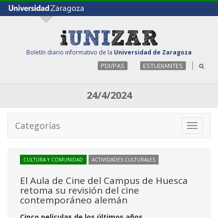
Boletín diario informativo de la
Universidad de Zaragoza
PDI/PAS
ESTUDIANTES
24/4/2024
Categorías
Toggle
navigati
CULTURA Y COMUNIDAD
ACTIVIDADES CULTURALES
El Aula de Cine del Campus de Huesca
retoma su revisión del cine
contemporáneo alemán
Cinco películas de los últimos años,