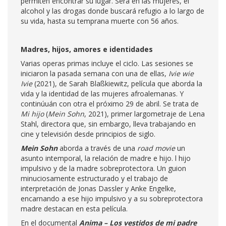
permiten encontrar su lugar. Será en las mujeres, el
alcohol y las drogas donde buscará refugio a lo largo de
su vida, hasta su temprana muerte con 56 años.
Madres, hijos, amores e identidades
Varias operas primas incluye el ciclo. Las sesiones se
iniciaron la pasada semana con una de ellas,
Ivie wie
Ivie
(2021), de Sarah Blaßkiewitz, película que aborda la
vida y la identidad de las mujeres afroalemanas. Y
continúuán con otra el próximo 29 de abril. Se trata de
Mi hijo
(
Mein Sohn
, 2021), primer largometraje de Lena
Stahl, directora que, sin embargo, lleva trabajando en
cine y televisión desde principios de siglo.
Mein Sohn
aborda a través de una
road movie
un
asunto intemporal, la relación de madre e hijo. l hijo
impulsivo y de la madre sobreprotectora. Un guion
minuciosamente estructurado y el trabajo de
interpretación de Jonas Dassler y Anke Engelke,
encarnando a ese hijo impulsivo y a su sobreprotectora
madre destacan en esta película.
En el documental
Anima – Los vestidos de mi padre