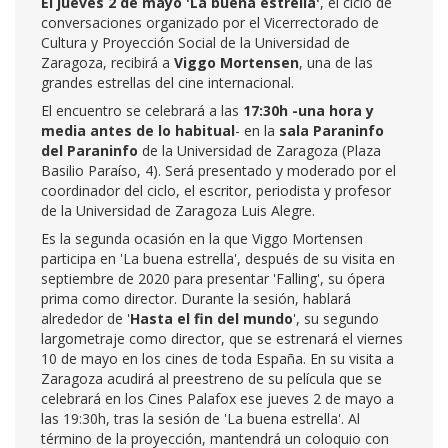
El jueves 2 de mayo 'La buena estrella'
, el ciclo de
conversaciones organizado por el Vicerrectorado de
Cultura y Proyección Social de la Universidad de
Zaragoza, recibirá a
Viggo Mortensen
, una de las
grandes estrellas del cine internacional.
El encuentro se celebrará a las
17:30h -una hora y
media antes de lo habitual
- en la
sala Paraninfo
del Paraninfo
de la Universidad de Zaragoza (Plaza
Basilio Paraíso, 4). Será presentado y moderado por el
coordinador del ciclo, el escritor, periodista y profesor
de la Universidad de Zaragoza Luis Alegre.
Es la segunda ocasión en la que Viggo Mortensen
participa en 'La buena estrella', después de su visita en
septiembre de 2020 para presentar 'Falling', su ópera
prima como director. Durante la sesión, hablará
alrededor de '
Hasta el fin del mundo
', su segundo
largometraje como director, que se estrenará el viernes
10 de mayo en los cines de toda España. En su visita a
Zaragoza acudirá al preestreno de su película que se
celebrará en los Cines Palafox ese jueves 2 de mayo a
las 19:30h, tras la sesión de 'La buena estrella'. Al
término de la proyección, mantendrá un coloquio con