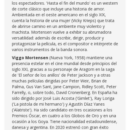
los espectadores. 'Hasta el fin del mundo' es un western
de corte clásico que incluye una historia de amor.
Ambientada en el oeste americano en el siglo XIX,
cuenta la historia de una mujer (Vicky Krieps) que trata
de abrirse camino en un ambiente muy violento y
machista. Mortensen vuelve a exhibir su abrumadora
versatilidad: además de escribir, dirigir, producir y
protagonizar la película, es el compositor e intérprete de
varios instrumentos de la banda sonora.
Viggo Mortensen
(Nueva York, 1958) mantiene una
presencia estelar en el cine mundial desde principios del
siglo XXI, gracias a su personaje de Aragorn en la saga
de 'El señor de los anillos' de Peter Jackson y a otras
muchas películas dirigidas por Peter Weir, Brian de
Palma, Gus Van Sant, Jane Campion, Ridley Scott, Peter
Farrelly, o, sobre todo, David Cronenberg. En España ha
sido dirigido por José Luis Acosta ('Gimlet'), Ray Loriga
('La pistola de mi hermano') y Agustín Díaz Yanes
('Alatriste'). Ha sido candidato en tres ocasiones a los
Premios Óscar, en cuatro a los Globos de Oro y en una
ocasión a los Goya. Tiene nacionalidad estadounidense,
danesa y argentina. En 2020 estrenó con gran éxito