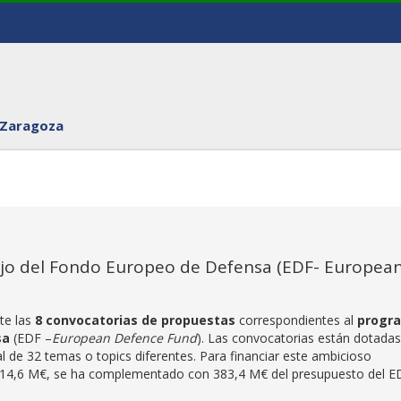
 Zaragoza
ajo del Fondo Europeo de Defensa (EDF- Europea
te las
8 convocatorias de propuestas
correspondientes al
progr
sa
(EDF –
European Defence Fund
). Las convocatorias están dotadas
 de 32 temas o topics diferentes. Para financiar este ambicioso
 714,6 M€, se ha complementado con 383,4 M€ del presupuesto del E