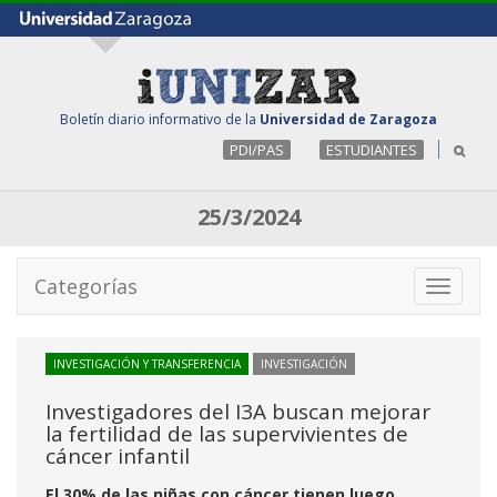
Boletín diario informativo de la
Universidad de Zaragoza
PDI/PAS
ESTUDIANTES
25/3/2024
Categorías
Toggle
navigati
INVESTIGACIÓN Y TRANSFERENCIA
INVESTIGACIÓN
Investigadores del I3A buscan mejorar
la fertilidad de las supervivientes de
cáncer infantil
El 30% de las niñas con cáncer tienen luego