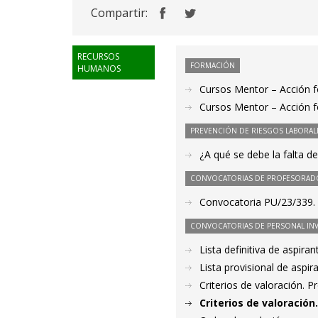
Compartir:
RECURSOS
FORMACIÓN
HUMANOS
Cursos Mentor – Acción 
Cursos Mentor – Acción f
PREVENCIÓN DE RIESGOS LABORAL
¿A qué se debe la falta 
CONVOCATORIAS DE PROFESORAD
Convocatoria PU/23/339. P
CONVOCATORIAS DE PERSONAL IN
Lista definitiva de aspir
Lista provisional de aspi
Criterios de valoración. 
Criterios de valoració