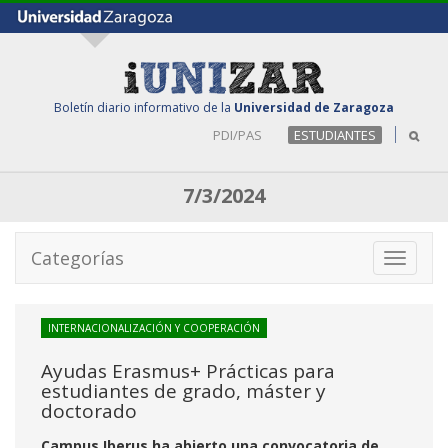
Boletín diario informativo de la
Universidad de Zaragoza
PDI/PAS
ESTUDIANTES
7/3/2024
Categorías
Toggle
navigati
INTERNACIONALIZACIÓN Y COOPERACIÓN
Ayudas Erasmus+ Prácticas para
estudiantes de grado, máster y
doctorado
Campus Iberus ha abierto una convocatoria de