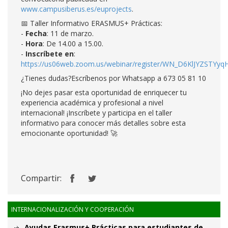
www.campusiberus.es/euprojects
.
📅 Taller Informativo ERASMUS+ Prácticas:
-
Fecha
: 11 de marzo.
-
Hora
: De 14.00 a 15.00.
-
Inscríbete en
:
https://us06web.zoom.us/webinar/register/WN_D6KlJYZST
¿Tienes dudas?Escríbenos por Whatsapp a 673 05 81 10
¡No dejes pasar esta oportunidad de enriquecer tu
experiencia académica y profesional a nivel
internacional! ¡Inscríbete y participa en el taller
informativo para conocer más detalles sobre esta
emocionante oportunidad! 🚀
Compartir:
INTERNACIONALIZACIÓN Y COOPERACIÓN
Ayudas Erasmus+ Prácticas para estudiantes de