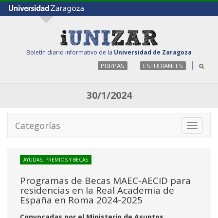
Boletín diario informativo de la
Universidad de Zaragoza
PDI/PAS
ESTUDIANTES
30/1/2024
Categorías
Toggle
navigati
AYUDAS, PREMIOS Y BECAS
Programas de Becas MAEC-AECID para
residencias en la Real Academia de
España en Roma 2024-2025
Convocadas por el Ministerio de Asuntos