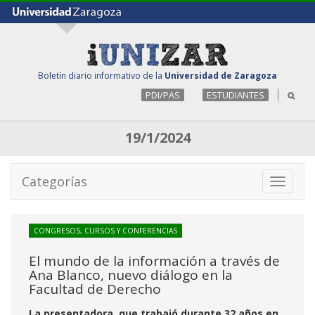
Boletín diario informativo de la
Universidad de Zaragoza
PDI/PAS
ESTUDIANTES
19/1/2024
Categorías
Toggle
navigati
CONGRESOS, CURSOS Y CONFERENCIAS
El mundo de la información a través de
Ana Blanco, nuevo diálogo en la
Facultad de Derecho
La presentadora, que trabajó durante 32 años en