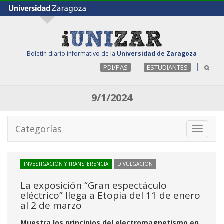
Boletín diario informativo de la
Universidad de Zaragoza
PDI/PAS
ESTUDIANTES
9/1/2024
Categorías
Toggle
navigati
INVESTIGACIÓN Y TRANSFERENCIA
DIVULGACIÓN
La exposición “Gran espectáculo
eléctrico” llega a Etopia del 11 de enero
al 2 de marzo
Muestra los principios del electromagnetismo en