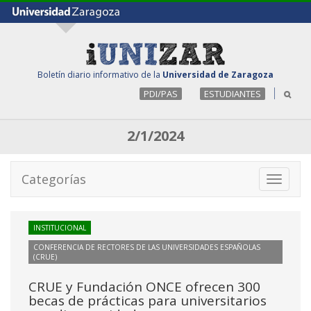
Boletín diario informativo de la
Universidad de Zaragoza
PDI/PAS
ESTUDIANTES
2/1/2024
Categorías
Toggle
navigati
INSTITUCIONAL
CONFERENCIA DE RECTORES DE LAS UNIVERSIDADES ESPAÑOLAS
(CRUE)
CRUE y Fundación ONCE ofrecen 300
becas de prácticas para universitarios