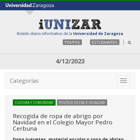
Boletín diario informativo de la
Universidad de Zaragoza
PDI/PAS
ESTUDIANTES
4/12/2023
Categorías
Toggle
navigati
CULTURA Y COMUNIDAD
POLÍTICA SOCIAL E IGUALDAD
Recogida de ropa de abrigo por
Navidad en el Colegio Mayor Pedro
Cerbuna
Dona juguetes, material escolar y ropa de abrigo