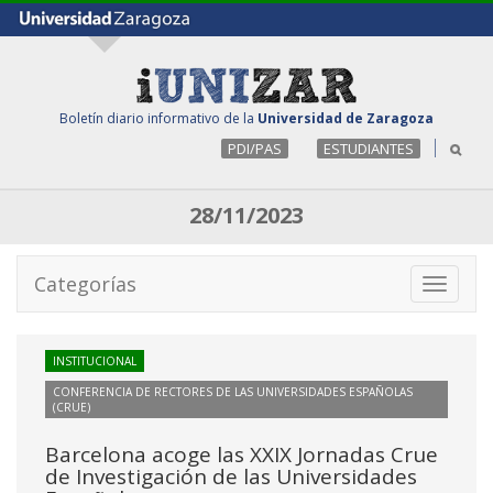
Boletín diario informativo de la
Universidad de Zaragoza
PDI/PAS
ESTUDIANTES
28/11/2023
Categorías
Toggle
navigati
INSTITUCIONAL
CONFERENCIA DE RECTORES DE LAS UNIVERSIDADES ESPAÑOLAS
(CRUE)
Barcelona acoge las XXIX Jornadas Crue
de Investigación de las Universidades