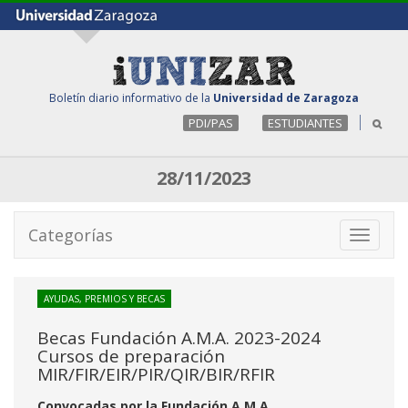
Boletín diario informativo de la
Universidad de Zaragoza
PDI/PAS
ESTUDIANTES
28/11/2023
Categorías
Toggle
navigati
AYUDAS, PREMIOS Y BECAS
Becas Fundación A.M.A. 2023-2024
Cursos de preparación
MIR/FIR/EIR/PIR/QIR/BIR/RFIR
Convocadas por la Fundación A.M.A