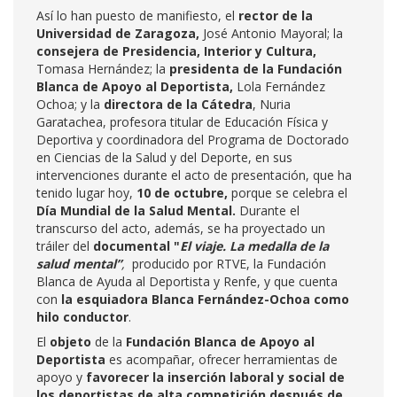
Así lo han puesto de manifiesto, el
rector
de
la
Universidad de Zaragoza,
José Antonio Mayoral; la
co
nsejera de Presidencia, Interior y Cultura,
Tomasa Hernández; la
p
r
esidenta de la Fundación
Blanca de Apoyo al Deportista,
Lola Fernández
Ochoa; y la
directora de la Cátedra
, Nuria
Garatachea, profesora titular de Educación Física y
Deportiva y coordinadora del Programa de Doctorado
en Ciencias de la Salud y del Deporte, en sus
intervenciones durante el acto de presentación, que ha
tenido lugar hoy,
10 de octubre,
porque se celebra el
Día Mundial de la Salud Mental.
Durante el
transcurso del acto, además, se ha proyectado un
tráiler del
documental "
El viaje. La medalla de la
salud mental”
,
producido por RTVE, la Fundación
Blanca de Ayuda al Deportista y Renfe, y que cuenta
con
la esquiadora Blanca Fernández-Ochoa como
hilo conductor
.
El
objeto
de la
Fundación Blanca de Apoyo al
Deportista
es acompañar, ofrecer herramientas de
apoyo y
favorecer la inserción laboral y social de
los deportistas de alta competición después de