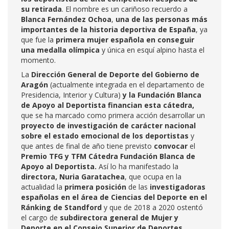
su retirada
. El nombre es un cariñoso recuerdo a
Blanca Fernández Ochoa
,
una de las personas más
importantes de la historia deportiva de España
, ya
que fue la
primera mujer española en conseguir
una medalla olímpica
y única en esquí alpino hasta el
momento.
La
Dirección General de Deporte del Gobierno de
Aragón
(actualmente integrada en el departamento de
Presidencia, Interior y Cultura)
y la Fundación Blanca
de Apoyo al Deportista financian esta cátedra,
que se ha marcado como primera acción desarrollar un
proyecto de investigación de carácter nacional
sobre el estado emocional de los deportistas
y
que antes de final de año tiene previsto
convocar
el
Premio TFG y TFM Cátedra Fundación Blanca de
Apoyo al Deportista.
Así lo ha manifestado la
directora, Nuria Garatachea
, que ocupa en la
actualidad la
primera posición
de las
investigadoras
españolas en el área de Ciencias del Deporte en
el
Ránking de Standford
y que de 2018 a 2020 ostentó
el cargo de
subdirectora general de Mujer y
Deporte en el Consejo Superior de Deportes
.