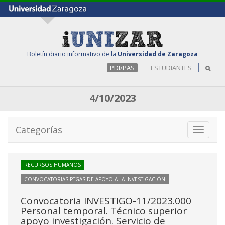
Boletín diario informativo de la
Universidad de Zaragoza
PDI/PAS
ESTUDIANTES
4/10/2023
Categorías
Toggle
navigati
RECURSOS HUMANOS
CONVOCATORIAS PTGAS DE APOYO A LA INVESTIGACIÓN
Convocatoria INVESTIGO-11/2023.000
Personal temporal. Técnico superior
apoyo investigación. Servicio de