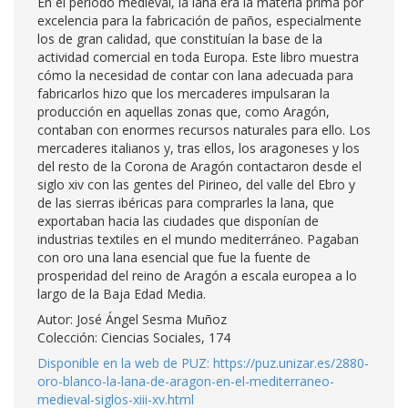
En el periodo medieval, la lana era la materia prima por
excelencia para la fabricación de paños, especialmente
los de gran calidad, que constituían la base de la
actividad comercial en toda Europa. Este libro muestra
cómo la necesidad de contar con lana adecuada para
fabricarlos hizo que los mercaderes impulsaran la
producción en aquellas zonas que, como Aragón,
contaban con enormes recursos naturales para ello. Los
mercaderes italianos y, tras ellos, los aragoneses y los
del resto de la Corona de Aragón contactaron desde el
siglo xiv con las gentes del Pirineo, del valle del Ebro y
de las sierras ibéricas para comprarles la lana, que
exportaban hacia las ciudades que disponían de
industrias textiles en el mundo mediterráneo. Pagaban
con oro una lana esencial que fue la fuente de
prosperidad del reino de Aragón a escala europea a lo
largo de la Baja Edad Media.
Autor: José Ángel Sesma Muñoz
Colección: Ciencias Sociales, 174
Disponible en la web de PUZ: https://puz.unizar.es/2880-
oro-blanco-la-lana-de-aragon-en-el-mediterraneo-
medieval-siglos-xiii-xv.html