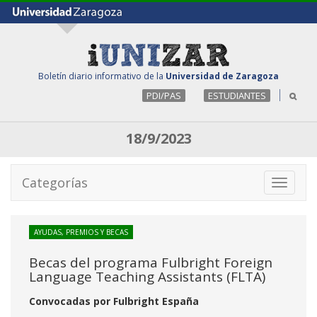
Boletín diario informativo de la
Universidad de Zaragoza
PDI/PAS
ESTUDIANTES
18/9/2023
Categorías
Toggle
navigati
AYUDAS, PREMIOS Y BECAS
Becas del programa Fulbright Foreign
Language Teaching Assistants (FLTA)
Convocadas por Fulbright España