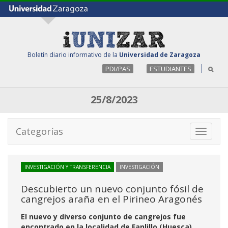
Boletín diario informativo de la
Universidad de Zaragoza
PDI/PAS
ESTUDIANTES
25/8/2023
Categorías
Toggle
navigati
INVESTIGACIÓN Y TRANSFERENCIA
INVESTIGACIÓN
Descubierto un nuevo conjunto fósil de
cangrejos araña en el Pirineo Aragonés
El nuevo y diverso conjunto de cangrejos fue
encontrado en la localidad de Fanlillo (Huesca),